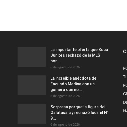
La importante oferta que Boca
C
Juniors rechazó de la MLS
por...
6 de agosto de 2026
P
T
La increíble anécdota de
Facundo Medina con un
P
gomero que no...
G
6 de agosto de 2026
D
Sorpresa porque la figura del
N
Galatasaray rechazó lucir el N°
9...
6 de agosto de 2026