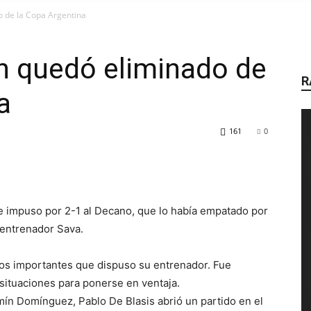
AIRE
 de la Copa Argentina
n quedó eliminado de
R
a
DE
161
0
RADIO
se impuso por 2-1 al Decano, que lo había empatado por
l entrenador Sava.
bios importantes que dispuso su entrenador. Fue
situaciones para ponerse en ventaja.
mín Domínguez, Pablo De Blasis abrió un partido en el