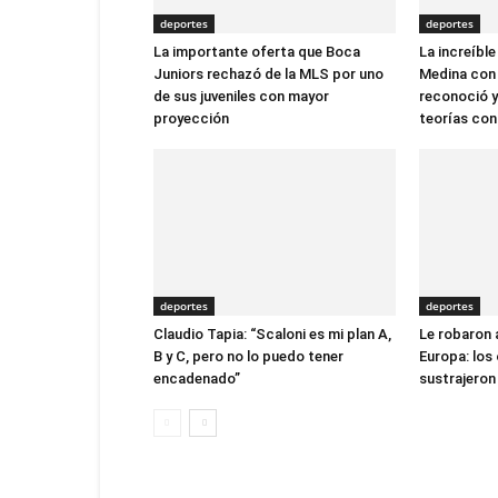
deportes
deportes
La importante oferta que Boca
La increíbl
Juniors rechazó de la MLS por uno
Medina con 
de sus juveniles con mayor
reconoció y
proyección
teorías con
deportes
deportes
Claudio Tapia: “Scaloni es mi plan A,
Le robaron 
B y C, pero no lo puedo tener
Europa: los
encadenado”
sustrajeron