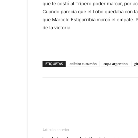
que le costó al Tripero poder marcar, por a
Cuando parecía que el Lobo quedaba con la v
que Marcelo Estigarribia marcó el empate. Pe
de la victoria.
ETIQUETAS
atlético tucumán
copa argentina
gi
Artículo anterior