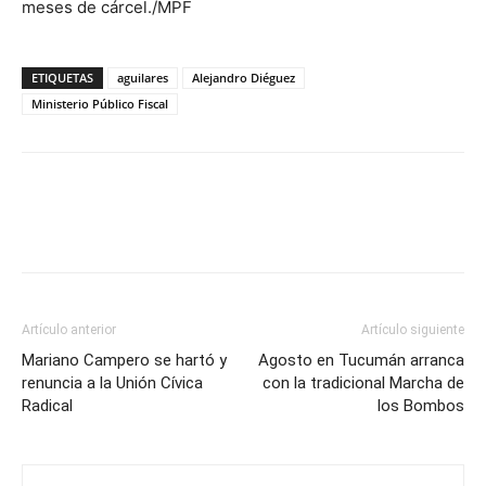
meses de cárcel./MPF
ETIQUETAS
aguilares
Alejandro Diéguez
Ministerio Público Fiscal
Artículo anterior
Artículo siguiente
Mariano Campero se hartó y
Agosto en Tucumán arranca
renuncia a la Unión Cívica
con la tradicional Marcha de
Radical
los Bombos