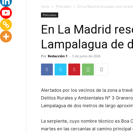
Inicio
Policiales
En La Madrid rescatan una serpi
Policiales
En La Madrid res
Lampalagua de d
Por
Redacción 1
-
5 de junio de 2024
Alertados por los vecinos de la zona a travé
Delitos Rurales y Ambientales N° 3 Graneros
Lampalagua de dos metros de largo aproxi
La serpiente, cuyo nombre técnico es Boa Co
martes en las cercanías al camino principal