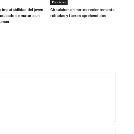
Policiales
a imputabilidad del joven
Circulaban en motos recientemente
acusado de matar a un
robadas y fueron aprehendidos
cumán