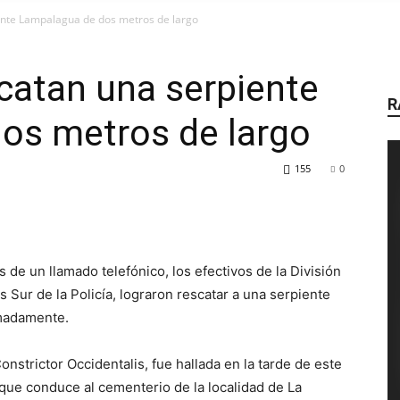
AIRE
ente Lampalagua de dos metros de largo
catan una serpiente
R
os metros de largo
DE
155
0
RADIO
s de un llamado telefónico, los efectivos de la División
 Sur de la Policía, lograron rescatar a una serpiente
madamente.
nstrictor Occidentalis, fue hallada en la tarde de este
 que conduce al cementerio de la localidad de La