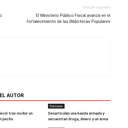
Artículo siguiente
o
El Ministerio Público Fiscal avanza en el
fortalecimiento de las Bibliotecas Populares
EL AUTOR
Policiales
leció tras recibir un
Desarticulan una banda armada y
el pecho
secuestran droga, dinero y un arma