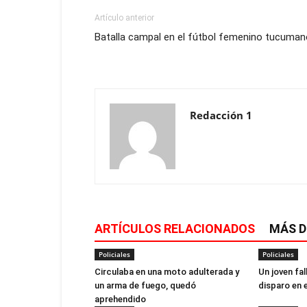
Artículo anterior
Batalla campal en el fútbol femenino tucuman
Redacción 1
ARTÍCULOS RELACIONADOS
MÁS D
Policiales
Policiales
Circulaba en una moto adulterada y
Un joven fal
un arma de fuego, quedó
disparo en 
aprehendido