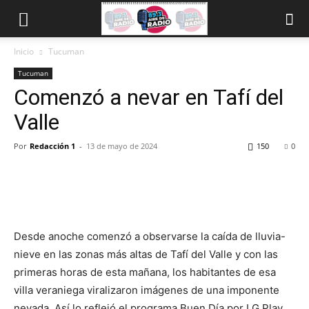
Inicio
Tucuman
Tucuman
Comenzó a nevar en Tafí del
Valle
Por
Redacción 1
-
13 de mayo de 2024
150
0
Desde anoche comenzó a observarse la caída de lluvia-
nieve en las zonas más altas de Tafí del Valle y con las
primeras horas de esta mañana, los habitantes de esa
villa veraniega viralizaron imágenes de una imponente
nevada. Así lo reflejó el programa Buen Día por LG Play.