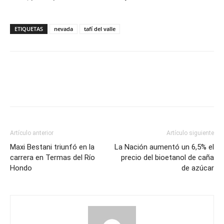
ETIQUETAS
nevada
tafí del valle
Artículo anterior
Artículo siguiente
Maxi Bestani triunfó en la
La Nación aumentó un 6,5% el
carrera en Termas del Río
precio del bioetanol de caña
Hondo
de azúcar