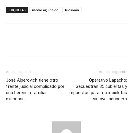
ETIQUETAS
medio aguinaldo
tucumán
Artículo anterior
Artículo siguiente
José Alperovich tiene otro
Operativo Lapacho:
frente judicial complicado por
Secuestran 35 cubiertas y
una herencia familiar
repuestos para motocicletas
millonaria
sin aval aduanero