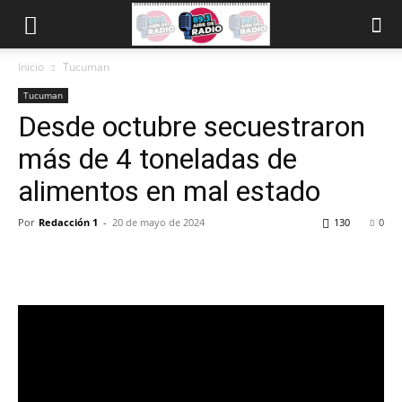
Inicio
Tucuman
Tucuman
Desde octubre secuestraron
más de 4 toneladas de
alimentos en mal estado
Por
Redacción 1
-
20 de mayo de 2024
130
0