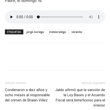
Padre, el domingo 16.
ETIQUETAS
jorge noriega
meteorológo
veranito
Artículo anterior
Artículo siguiente
Condenaron a diez años y
Jaldo afirmó que la sanción de
ocho meses al responsable
la Ley Bases y el Acuerdo
del crimen de Braian Vélez
Fiscal será beneficioso para el
interior