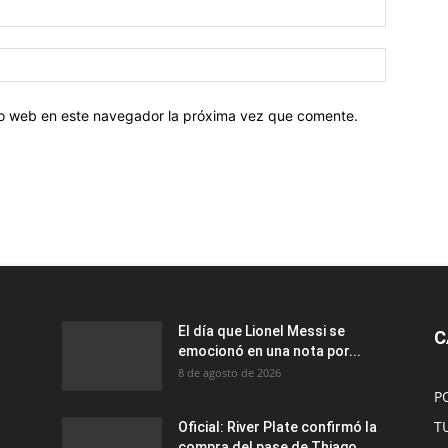
tio web en este navegador la próxima vez que comente.
El día que Lionel Messi se
C
emocionó en una nota por...
8 de agosto de 2026
P
T
Oficial: River Plate confirmó la
compra del pase de Thiago