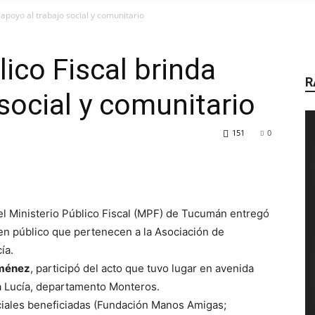
AIRE
a apoyo al trabajo social y comunitario
lico Fiscal brinda
R
social y comunitario
DE
151
0
RADIO
el Ministerio Público Fiscal (MPF) de Tucumán entregó
en público que pertenecen a la Asociación de
ía.
ménez
, participó del acto que tuvo lugar en avenida
a Lucía, departamento Monteros.
ciales beneficiadas (Fundación Manos Amigas;