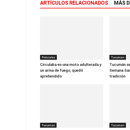
ARTÍCULOS RELACIONADOS
MÁS D
Policiales
Tucuman
Circulaba en una moto adulterada y
Tucumán se 
un arma de fuego, quedó
Semana Sant
aprehendido
tradición
Tucuman
Tucuman