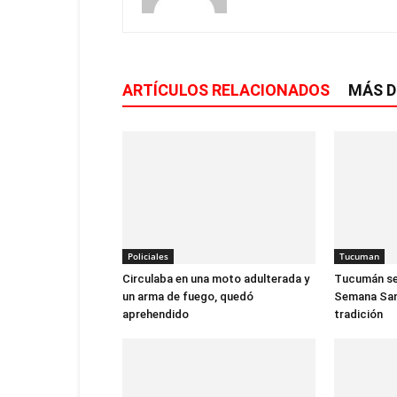
ARTÍCULOS RELACIONADOS
MÁS D
Policiales
Tucuman
Circulaba en una moto adulterada y
Tucumán se 
un arma de fuego, quedó
Semana Sant
aprehendido
tradición