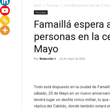
Inicio
Tucuman
Famaillá espera a más de 15 mil p
Tucuman
Famaillá espera 
personas en la c
Mayo
Por
Redacción 1
-
22 de mayo de 2024
Todo está dispuesto en la ciudad de Famaillá
sábado, 25 de Mayo en un nuevo aniversario
tendrá lugar un desfile cívico militar, lo q
réplica del Cabildo, donde también estará el