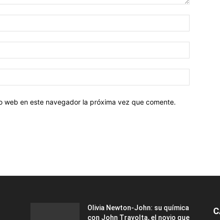
tio web en este navegador la próxima vez que comente.
Olivia Newton-John: su química
C
con John Travolta, el novio que