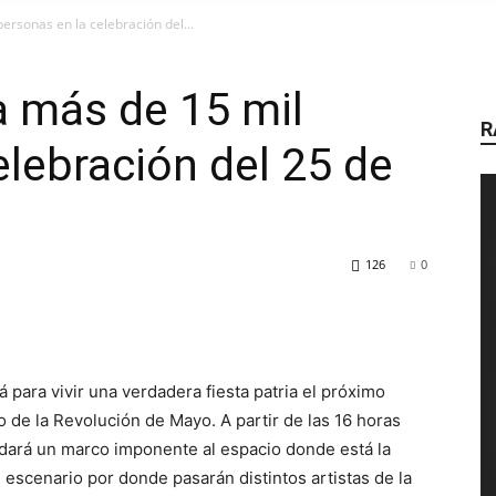
AIRE
ersonas en la celebración del...
a más de 15 mil
R
elebración del 25 de
DE
126
0
RADIO
 para vivir una verdadera fiesta patria el próximo
 de la Revolución de Mayo. A partir de las 16 horas
ue dará un marco imponente al espacio donde está la
 escenario por donde pasarán distintos artistas de la