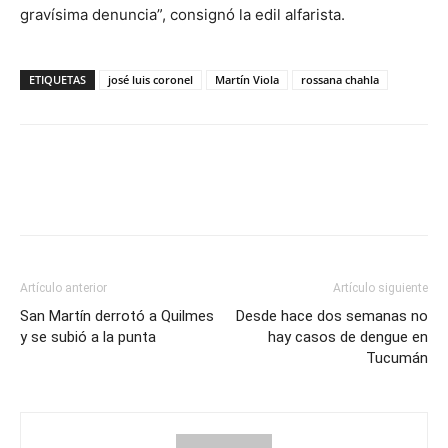
gravísima denuncia”, consignó la edil alfarista.
ETIQUETAS
josé luis coronel
Martín Viola
rossana chahla
Artículo anterior
Artículo siguiente
San Martín derrotó a Quilmes
Desde hace dos semanas no
y se subió a la punta
hay casos de dengue en
Tucumán