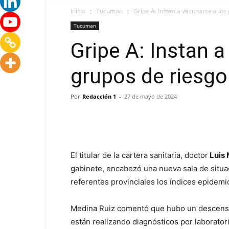
Inicio
Tucuman
Gripe A: Instan a vacunarse a los
Tucuman
Gripe A: Instan a
grupos de riesgo
Por
Redacción 1
-
27 de mayo de 2024
El titular de la cartera sanitaria, doctor
Luis 
gabinete, encabezó una nueva sala de situa
referentes provinciales los índices epidemi
Medina Ruiz comentó que hubo un descenso
están realizando diagnósticos por laborato