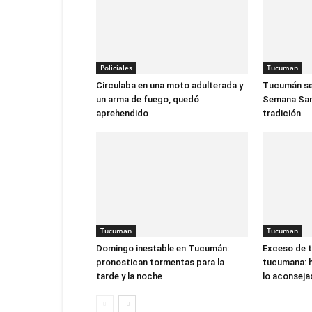
Policiales
Tucuman
Circulaba en una moto adulterada y
Tucumán se 
un arma de fuego, quedó
Semana Sant
aprehendido
tradición
Tucuman
Tucuman
Domingo inestable en Tucumán:
Exceso de ta
pronostican tormentas para la
tucumana: 
tarde y la noche
lo aconsej