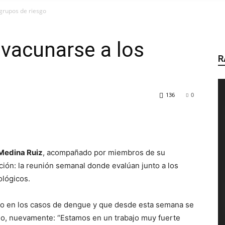
AIRE
 grupos de riesgo
 vacunarse a los
R
DE
136
0
RADIO
Medina Ruiz
, acompañado por miembros de su
ción: la reunión semanal donde evalúan junto a los
ológicos.
 en los casos de dengue y que desde esta semana se
rio, nuevamente: “Estamos en un trabajo muy fuerte