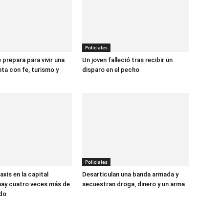
Policiales
prepara para vivir una
Un joven falleció tras recibir un
a con fe, turismo y
disparo en el pecho
Policiales
xis en la capital
Desarticulan una banda armada y
hay cuatro veces más de
secuestran droga, dinero y un arma
ado