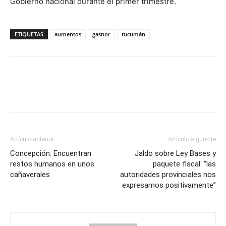
Gobierno nacional durante el primer trimestre.
ETIQUETAS
aumentos
gasnor
tucumán
Artículo anterior
Artículo siguiente
Concepción: Encuentran
Jaldo sobre Ley Bases y
restos humanos en unos
paquete fiscal: “las
cañaverales
autoridades provinciales nos
expresamos positivamente”