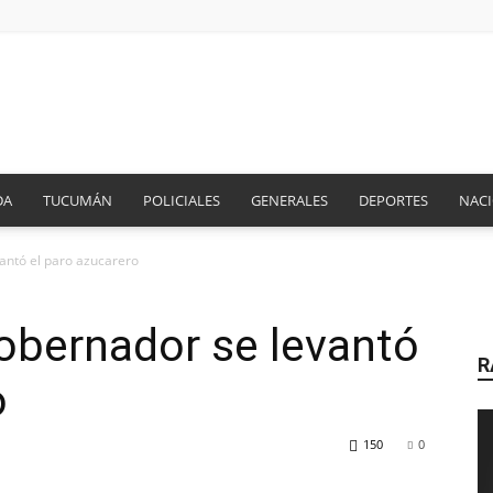
AIRE
DA
TUCUMÁN
POLICIALES
GENERALES
DEPORTES
NAC
antó el paro azucarero
DE
obernador se levantó
R
o
150
0
RADIO