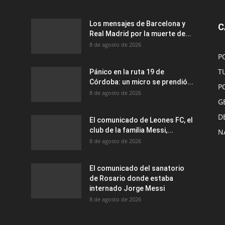
Los mensajes de Barcelona y
C
Real Madrid por la muerte de...
8 de agosto de 2026
P
T
Pánico en la ruta 19 de
Córdoba: un micro se prendió...
P
8 de agosto de 2026
G
D
El comunicado de Leones FC, el
club de la familia Messi,...
N
8 de agosto de 2026
El comunicado del sanatorio
de Rosario donde estaba
internado Jorge Messi
8 de agosto de 2026