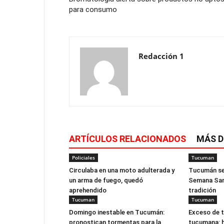
para consumo
Redacción 1
ARTÍCULOS RELACIONADOS
MÁS D
Policiales
Tucuman
Circulaba en una moto adulterada y
Tucumán se 
un arma de fuego, quedó
Semana Sant
aprehendido
tradición
Tucuman
Tucuman
Domingo inestable en Tucumán:
Exceso de ta
pronostican tormentas para la
tucumana: 