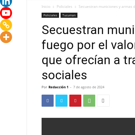
Inicio
Policiales
Secuestran municiones y armas de 
Policiales
Tucuman
Secuestran muni
fuego por el valo
que ofrecían a t
sociales
Por
Redacción 1
-
7 de agosto de 2024