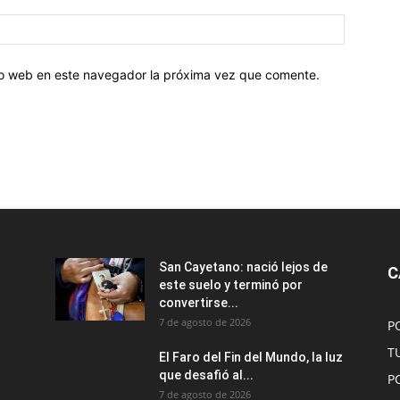
tio web en este navegador la próxima vez que comente.
San Cayetano: nació lejos de
C
este suelo y terminó por
convertirse...
7 de agosto de 2026
P
T
El Faro del Fin del Mundo, la luz
que desafió al...
P
7 de agosto de 2026