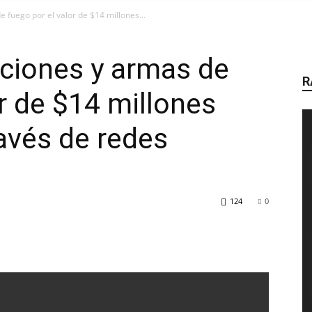
AIRE
fuego por el valor de $14 millones...
ciones y armas de
R
r de $14 millones
DE
ravés de redes
RADIO
124
0