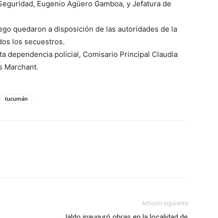
 Seguridad, Eugenio Agüero Gamboa, y Jefatura de
ego quedaron a disposición de las autoridades de la
dos los secuestros.
sta dependencia policial, Comisario Principal Claudia
s Marchant.
tucumán
Artículo siguiente
s
Jaldo inauguró obras en la localidad de