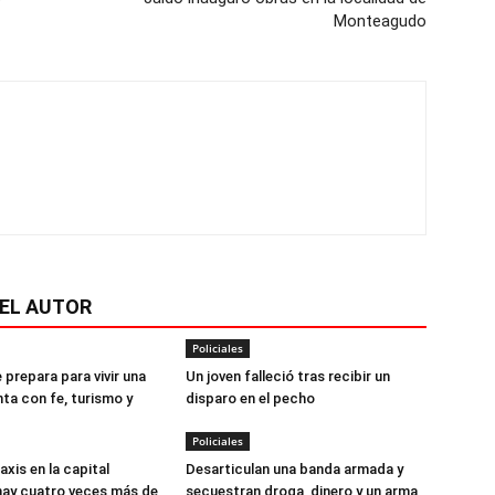
Monteagudo
EL AUTOR
Policiales
prepara para vivir una
Un joven falleció tras recibir un
a con fe, turismo y
disparo en el pecho
Policiales
xis en la capital
Desarticulan una banda armada y
hay cuatro veces más de
secuestran droga, dinero y un arma