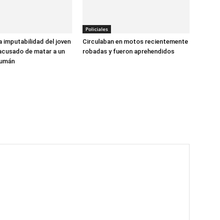
Policiales
a imputabilidad del joven
Circulaban en motos recientemente
acusado de matar a un
robadas y fueron aprehendidos
cumán