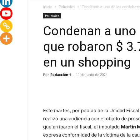
Inicio
Policiales
Condenan a uno de los cordobeses
Policiales
Condenan a uno 
que robaron $ 3.
en un shopping
Por
Redacción 1
-
11 de junio de 2024
Este martes, por pedido de la Unidad Fisca
realizó una audiencia con el objeto de pres
que arribaron el fiscal, el imputado
Martín M
expresa conformidad de la víctima de la ca