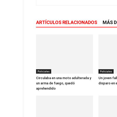
ARTÍCULOS RELACIONADOS
MÁS D
Policiales
Policiales
Circulaba en una moto adulterada y
Un joven fal
un arma de fuego, quedó
disparo en 
aprehendido