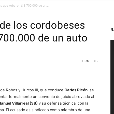
AIRE
 que robaron $ 3.700.000 de un...
de los cordobeses
R
700.000 de un auto
DE
128
0
RADIO
l de Robos y Hurtos III, que conduce
Carlos Picón
, se
entar formalmente un convenio de juicio abreviado al
anuel Villarreal (38)
y su defensa técnica, con la
usa. El acusado es sindicado como miembro de una